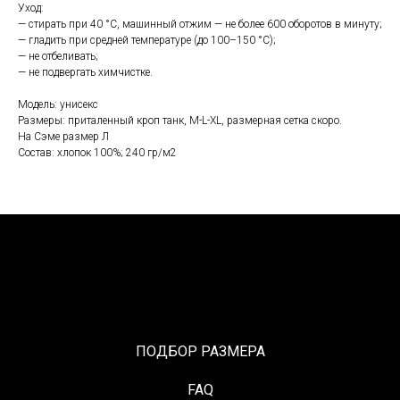
Уход:
— стирать при 40 °С, машинный отжим — не более 600 оборотов в минуту;
— гладить при средней температуре (до 100–150 °С);
— не отбеливать;
— не подвергать химчистке.
Модель: унисекс
Размеры: приталенный кроп танк, M-L-XL, размерная сетка скоро.
На Сэме размер Л
Состав: хлопок 100%; 240 гр/м2
ПОДБОР РАЗМЕРА
FAQ