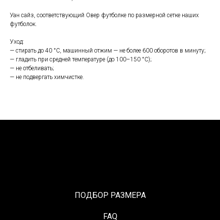
Уан сайз, соответствующий Овер футболке по размерной сетке наших
футболок.
Уход:
— стирать до 40 °С, машинный отжим — не более 600 оборотов в минуту;
— гладить при средней температуре (до 100–150 °С);
— не отбеливать;
— не подвергать химчистке.
ПОДБОР РАЗМЕРА
FAQ