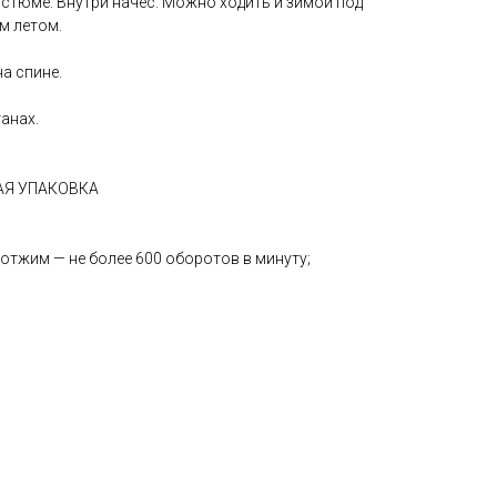
костюме. Внутри начес. Можно ходить и зимой под
м летом.
а спине.
анах.
АЯ УПАКОВКА
 отжим — не более 600 оборотов в минуту;