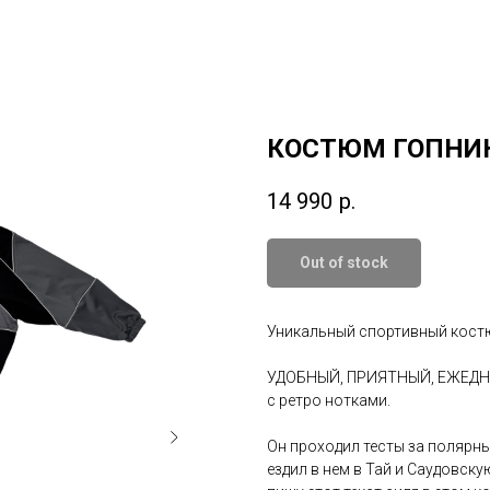
КОСТЮМ ГОПНИ
14 990
р.
Out of stock
Уникальный спортивный кост
УДОБНЫЙ, ПРИЯТНЫЙ, ЕЖЕДНЕ
с ретро нотками.
Он проходил тесты за полярным
ездил в нем в Тай и Саудовску