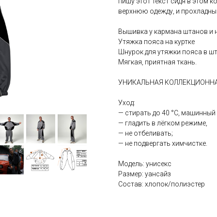
пишу этот текст сидя в этом 
верхнюю одежду, и прохладны
Вышивка у кармана штанов и н
Утяжка пояса на куртке
Шнурок для утяжки пояса в шт
Мягкая, приятная ткань.
УНИКАЛЬНАЯ КОЛЛЕКЦИОНН
Уход:
— стирать до 40 °С, машинный
— гладить в лёгком режиме,
— не отбеливать;
— не подвергать химчистке.
Модель: унисекс
Размер: уансайз
Состав: хлопок/полиэстер