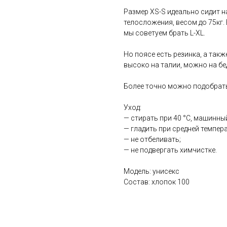
Размер XS-S идеально сидит н
телосложения, весом до 75кг.
мы советуем брать L-XL.
Но поясе есть резинка, а так
высоко на талии, можно на бе
Более точно можно подобрать
Уход:
— стирать при 40 °С, машинны
— гладить при средней темпера
— не отбеливать;
— не подвергать химчистке.
Модель: унисекс
Состав: хлопок 100