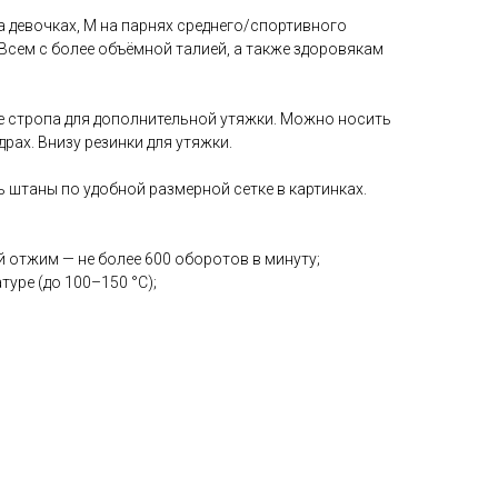
а девочках, M на парнях среднего/спортивного
 Всем с более объёмной талией, а также здоровякам
же стропа для дополнительной утяжки. Можно носить
драх. Внизу резинки для утяжки.
 штаны по удобной размерной сетке в картинках.
й отжим — не более 600 оборотов в минуту;
туре (до 100–150 °С);