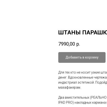
ШТАНЫ ПАРАШЮ
7990,00
р.
Добавить в корзину
Для тех кто не носит узкие ш
денег. Вдохновленные чертеж
индастриал эстетикой. Подойду
мазафакерам.
Два вместительных (РЕАЛЬН
IPAD PRO) накладных кармана 