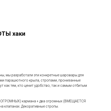
ТЫ хаки
таны, мы разработали эти конкретные шаровары для
ами парашютного крыла, стропами, пронизанные
т как тем, кто ценит удобство, так и самым отбитым
О ОГРОМНЫХ) кармана + два огромных (ВМЕЩАЕТСЯ
на клапанах. Декоративные стропы.