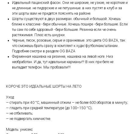
Идеальный пацанский фасон. Они не широкие, не узкие, не короткие и
не длинные. не пидорские и не петушиные. в них пустят в клуб и за
эти шорты вам не придется пояснять на районе.
Шорты существуют в двух размерах. обычный и большой. Хочешь
ближе к классике - бери обычные. Хочешь пошире - бери большие. Если
ты сам по себе здоровый - бери большие. Резинка если че очень
растяжимая. Плюс есть шнурки.
Черные, песок, розовые, серые и оранжевые. это цвета OG BAZA, так
что сможешь брать сразу в комплект к худи/футболкам/штанам.
Подробнее смотри в разделе OG BAZA
Фирменная нашивка на резинке, нашивка на левой ноге. Низ
необработан. И да, тут идеальные карманы!!! В них при беге не
выпадает телефон. Мы пробовали!!!
КОРОЧЕ ЭТО ИДЕАЛЬНЫЕ ШОРТЫ НА ЛЕТО
Уход:
— стирать при 40 °С, машинный отжим — не более 600 оборотов в минуту;
— гладить при средней температуре (до 100–150 °С);
— не отбеливать;
— не подвергать химчистке.
Модель: унисекс