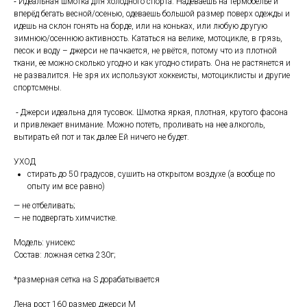
⁃ Идеальная шмотка для холодного спорта. Надеваешь на термобелье и
вперёд бегать весной/осенью, одеваешь большой размер поверх одежды и
идешь на склон гонять на борде, или на коньках, или любую другую
зимнюю/осеннюю активность. Кататься на велике, мотоцикле, в грязь,
песок и воду – джерси не пачкается, не рвётся, потому что из плотной
ткани, ее можно сколько угодно и как угодно стирать. Она не растянется и
не развалится. Не зря их используют хоккеисты, мотоциклисты и другие
спортсмены.
⁃ Джерси идеальна для тусовок. Шмотка яркая, плотная, крутого фасона
и привлекает внимание. Можно потеть, проливать на нее алкоголь,
вытирать ей пот и так далее Ей ничего не будет.
УХОД
стирать до 50 градусов, сушить на открытом воздухе (а вообще по
опыту им все равно)
— не отбеливать;
— не подвергать химчистке.
Модель: унисекс
Состав: ложная сетка 230г;
*размерная сетка на S дорабатывается
Лена рост 160 размер джерси M