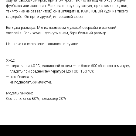
ощупь. Свободный крой, при этом кроп. Так что из под него круто торчит
футболка или лонгслив. Резинка внизу отсутствует, при этом он подшит,
так что низ не развалится)) он выглядит НЕ КАК ЛЮБОЙ худи из твоего
гардероба. Он прям другой, интересный фасон.
Есть два размера. Мы их называем мужской оверсайз и женский
оверсайз. Если хочешь утонуть в нем, бери больший размер.
Нашивка на капюшоне. Нашивка на рукаве.
Уход:
— стирать при 40 °С, машинный отжим — не более 600 оборотов в минуту;
— гладить при средней температуре (до 100–150 °С);
— не отбеливать;
— не подвергать химчистке.
Модель: унисекс
Состав: хлопок 80%, полиэстер 20%