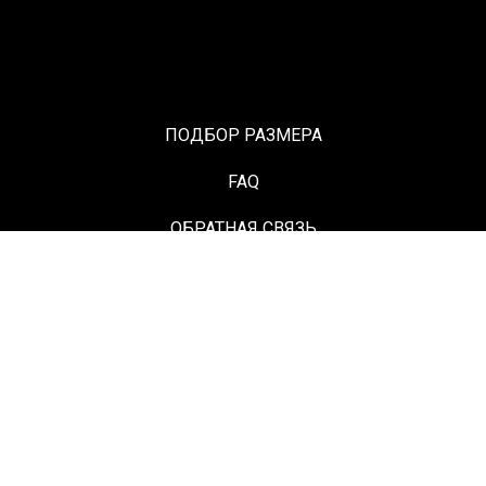
ПОДБОР РАЗМЕРА
FAQ
ОБРАТНАЯ СВЯЗЬ
ИНФОРМАЦИЯ И КОНТАКТЫ
© ORANGEGANG by Sam Polyvyanny 2019-2025
Tilda
Made on