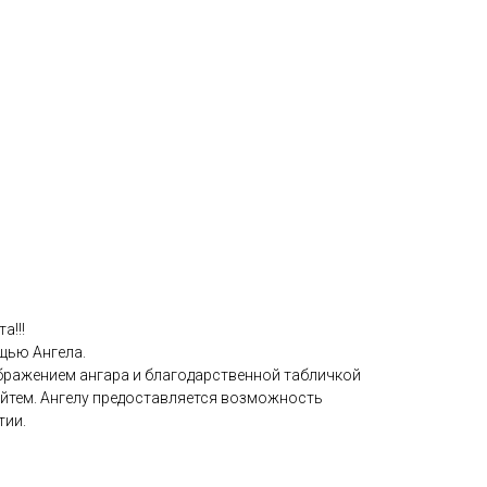
а!!!
щью Ангела.
ображением ангара и благодарственной табличкой
айтем. Ангелу предоставляется возможность
тии.