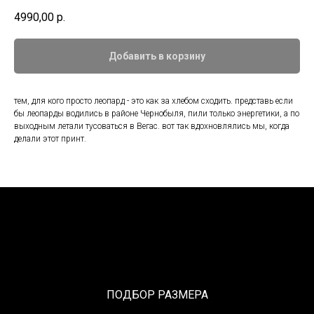
4990,00
р.
Добавить в корзину
тем, для кого просто леопард - это как за хлебом сходить. представь если
бы леопарды водились в районе Чернобыля, пили только энергетики, а по
выходным летали тусоваться в Вегас. вот так вдохновлялись мы, когда
делали этот принт.
ПОДБОР РАЗМЕРА