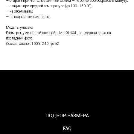
— стирать при 40 °С, машинный отжим — не более 600 оборотов в минуту;
— гладить при средней температуре (до 100–150 °С);
— не отбеливать;
— не подвергать химчистке.
Модель: унисекс
Размеры: умеренный оверсайз, M-L-XL-XXL, размерная сетка на
последнем фото.
Состав: хлопок 100%; 240 гр/м2
ПОДБОР РАЗМЕРА
FAQ