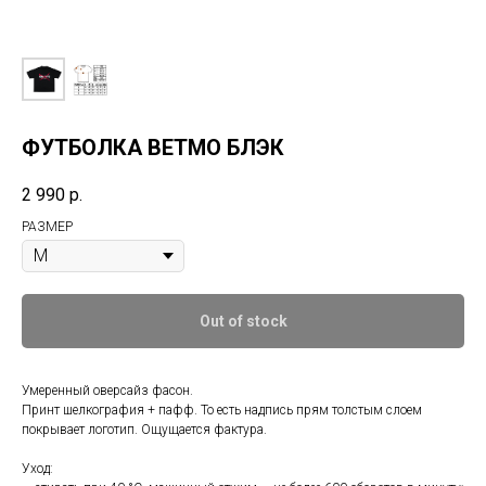
ФУТБОЛКА ВЕТМО БЛЭК
2 990
р.
РАЗМЕР
Out of stock
Умеренный оверсайз фасон.
Принт шелкография + пафф. То есть надпись прям толстым слоем
покрывает логотип. Ощущается фактура.
Уход: