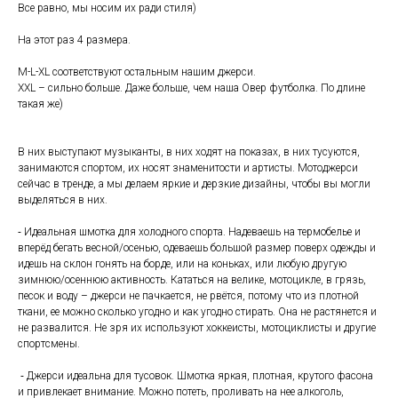
Все равно, мы носим их ради стиля)
На этот раз 4 размера.
M-L-XL соответствуют остальным нашим джерси.
XXL – сильно больше. Даже больше, чем наша Овер футболка. По длине
такая же)
В них выступают музыканты, в них ходят на показах, в них тусуются,
занимаются спортом, их носят знаменитости и артисты. Мотоджерси
сейчас в тренде, а мы делаем яркие и дерзкие дизайны, чтобы вы могли
выделяться в них.
⁃ Идеальная шмотка для холодного спорта. Надеваешь на термобелье и
вперёд бегать весной/осенью, одеваешь большой размер поверх одежды и
идешь на склон гонять на борде, или на коньках, или любую другую
зимнюю/осеннюю активность. Кататься на велике, мотоцикле, в грязь,
песок и воду – джерси не пачкается, не рвётся, потому что из плотной
ткани, ее можно сколько угодно и как угодно стирать. Она не растянется и
не развалится. Не зря их используют хоккеисты, мотоциклисты и другие
спортсмены.
⁃ Джерси идеальна для тусовок. Шмотка яркая, плотная, крутого фасона
и привлекает внимание. Можно потеть, проливать на нее алкоголь,