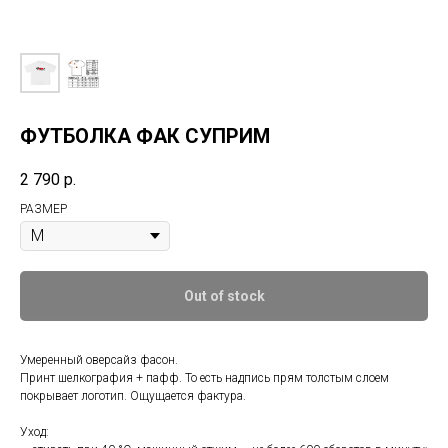
ФУТБОЛКА ФАК СУПРИМ
2 790
р.
РАЗМЕР
Out of stock
Умеренный оверсайз фасон.
Принт шелкография + пафф. То есть надпись прям толстым слоем
покрывает логотип. Ощущается фактура.
Уход: