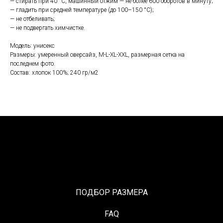
— стирать при 40 °С, машинный отжим — не более 600 оборотов в минуту;
— гладить при средней температуре (до 100–150 °С);
— не отбеливать;
— не подвергать химчистке.
Модель: унисекс
Размеры: умеренный оверсайз, M-L-XL-XXL, размерная сетка на
последнем фото.
Состав: хлопок 100%; 240 гр/м2
ПОДБОР РАЗМЕРА
FAQ