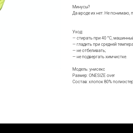
Минусы?
Да вроде их нет. Не понимаю, 
Уход:
— стирать при 40 °С, машинны
— гладить при средней темпера
— не отбеливать;
— не подвергать химчистке.
Модель: унисекс
Размер: ONESIZE over
Состав: хлопок 80% полиэсте