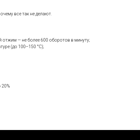
почему все так не делают.
й отжим — не более 600 оборотов в минуту;
туре (до 100–150 °С);
р 20%