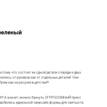
зеленый
тому что состоит из одной детали спереди и двух
зались от рукавов как от отдельных деталей. Они
ям как на рисунке в детстве!!!
!! А значит, можно бахнуть ОГРРОООМНЫЙ принт.
е добились идеальной оверсайз формы для свитшота.