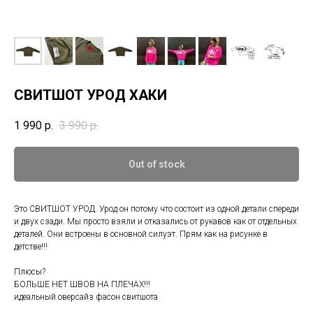
СВИТШОТ УРОД ХАКИ
1 990
р.
3 990
р.
Out of stock
Это СВИТШОТ УРОД. Урод он потому что состоит из одной детали спереди
и двух сзади. Мы просто взяли и отказались от рукавов как от отдельных
деталей. Они встроены в основной силуэт. Прям как на рисунке в
детстве!!!
Плюсы?
БОЛЬШЕ НЕТ ШВОВ НА ПЛЕЧАХ!!!
идеальный оверсайз фасон свитшота