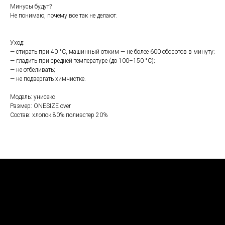
Минусы будут?
Не понимаю, почему все так не делают.
Уход:
— стирать при 40 °С, машинный отжим — не более 600 оборотов в минуту;
— гладить при средней температуре (до 100–150 °С);
— не отбеливать;
— не подвергать химчистке.
Модель: унисекс
Размер: ONESIZE over
Состав: хлопок 80% полиэстер 20%