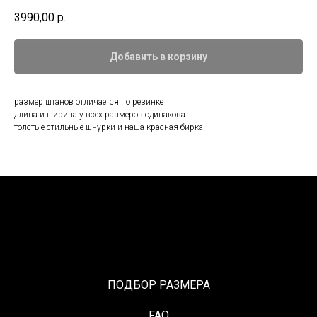
3990,00
р.
Добавить в корзину
размер штанов отличается по резинке
длина и ширина у всех размеров одинакова
толстые стильные шнурки и наша красная бирка
ПОДБОР РАЗМЕРА
FAQ