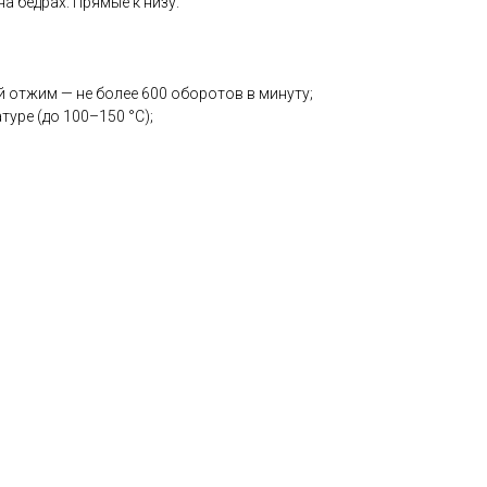
а бедрах. Прямые к низу.
й отжим — не более 600 оборотов в минуту;
туре (до 100–150 °С);