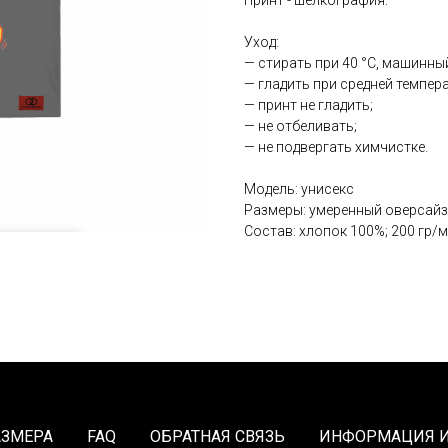
Принт - шелкография.
Уход:
— стирать при 40 °С, машинны
— гладить при средней темпера
— принт не гладить;
— не отбеливать;
— не подвергать химчистке.
Модель: унисекс
Размеры: умеренный оверсайз,
Состав: хлопок 100%; 200 гр/
АЗМЕРА
FAQ
ОБРАТНАЯ СВЯЗЬ
ИНФОРМАЦИЯ И