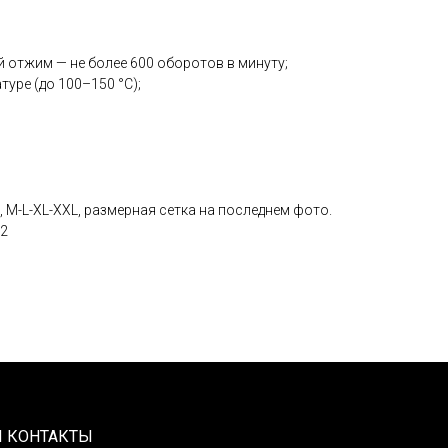
й отжим — не более 600 оборотов в минуту;
туре (до 100–150 °С);
 M-L-XL-XXL, размерная сетка на последнем фото.
м2
 КОНТАКТЫ