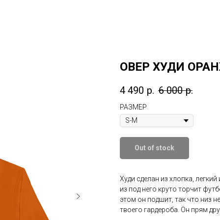
ОВЕР ХУДИ ОРА
4 490
р.
6 000
р.
РАЗМЕР
Out of stock
Худи сделан из хлопка, легкий
из под него круто торчит футб
этом он подшит, так что низ 
твоего гардероба. Он прям др