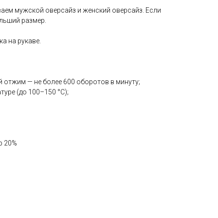
ваем мужской оверсайз и женский оверсайз. Если
ольший размер.
а на рукаве.
й отжим — не более 600 оборотов в минуту;
туре (до 100–150 °С);
ер 20%