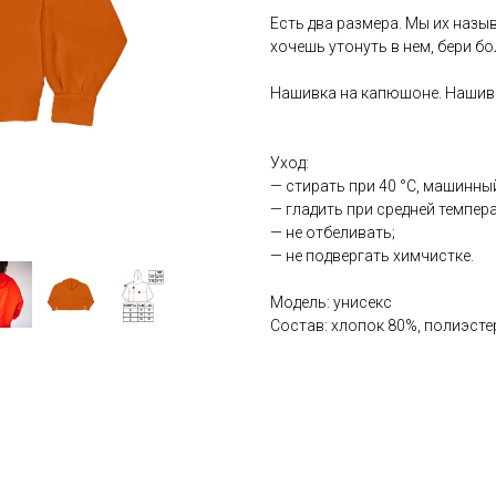
Есть два размера. Мы их назы
хочешь утонуть в нем, бери б
Нашивка на капюшоне. Нашивк
Уход:
— стирать при 40 °С, машинны
— гладить при средней темпера
— не отбеливать;
— не подвергать химчистке.
Модель: унисекс
Состав: хлопок 80%, полиэст