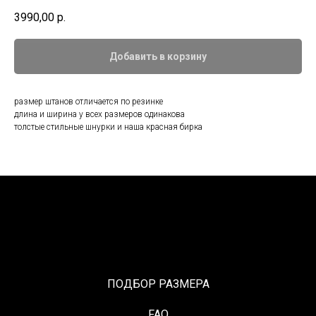
3990,00
р.
Добавить в корзину
размер штанов отличается по резинке
длина и ширина у всех размеров одинакова
толстые стильные шнурки и наша красная бирка
ПОДБОР РАЗМЕРА
FAQ