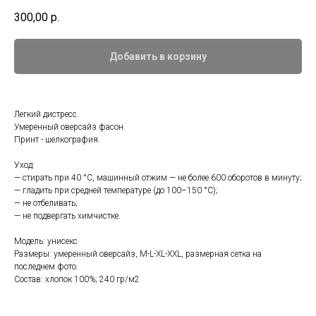
300,00
р.
Добавить в корзину
Легкий дистресс.
Умеренный оверсайз фасон.
Принт - шелкография.
Уход:
— стирать при 40 °С, машинный отжим — не более 600 оборотов в минуту;
— гладить при средней температуре (до 100–150 °С);
— не отбеливать;
— не подвергать химчистке.
Модель: унисекс
Размеры: умеренный оверсайз, M-L-XL-XXL, размерная сетка на
последнем фото.
Состав: хлопок 100%; 240 гр/м2