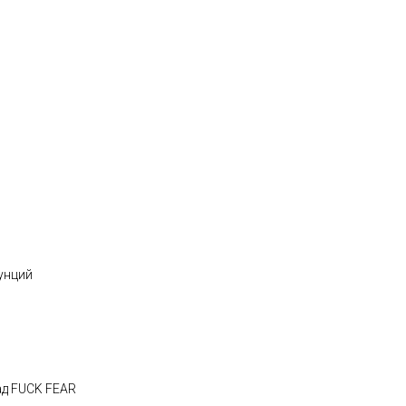
унций
д FUCK FEAR